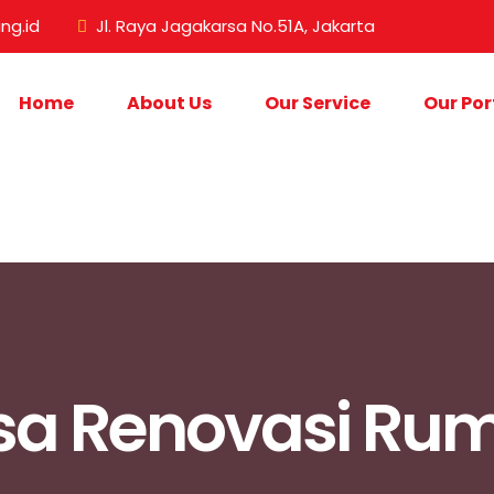
ng.id
Jl. Raya Jagakarsa No.51A, Jakarta
Home
About Us
Our Service
Our Por
sa Renovasi Ru