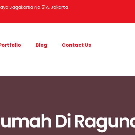
 Raya Jagakarsa No.51A, Jakarta
Portfolio
Blog
Contact Us
Rumah Di Ragun