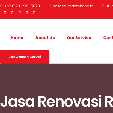
+62 8129-230-5079
hello@urbantukang.id
Jl.
Home
About Us
Our Service
Our 
Jadwalkan Survei
Jasa Renovasi 