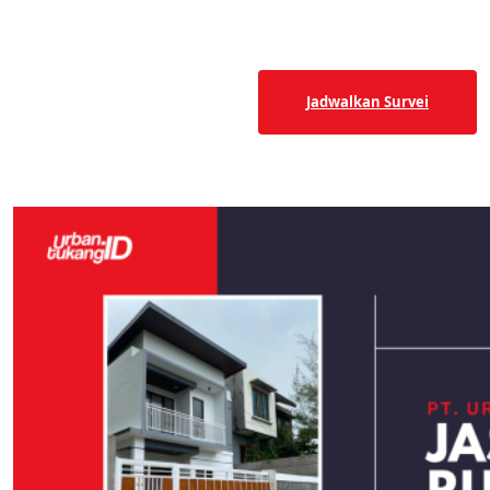
+62 8129-230-5079
Jadwalkan Survei
Author:
Urban Tukang ID