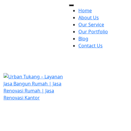
Home
About Us
Our Service
Our Portfolio
Blog
Contact Us
visit our location:
Jl. Raya Jagakarsa No.51A,
Jakarta
Opening Hours:
Senin-Sabtu: 08:00 - 17:00
WIB
Send us mail
hello@urbantukang.id
Troll fre number